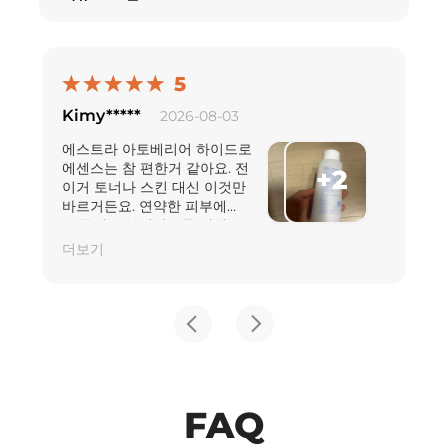
5
Kimy*****
2026-08-03
에스트라 아토베리어 하이드로
에센스는 참 편한거 같아요. 전
+2
이거 토너나 스킨 대신 이것만
바르거든요. 연약한 피부에
30종의 수분영양소를 채워
장벽성 수분충전 해주는
더보기
에센스라고 하잖아요. 이것
말고도 다른제품도 쓰긴 하지만
다쓰면 할인하거나 조금
저렴하게 구매 할수있을때
쟁이게 되는 그런 제품중
하나인거 같아요.
FAQ