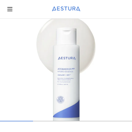
BRAND STORY
AESTURA 365
ASK AESTURA
AESTURA 365
진행중인 이벤트
INSPIRED BY PHARMACEUTICAL HERITAGE
AESTURA 병원판매상품
AESTURA DERMA CLINIC
AESTURA 병원판매상품
종료된 이벤트
CUTTING-EDGE TECHNOLOGY BY DERMA LAB
당첨자 발표
QUALITY CONTROL SYSTEM OPTIMIZED FOR SENSITIVE SKIN