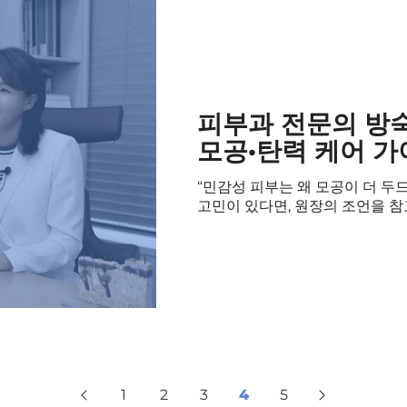
피부과 전문의 방
모공·탄력 케어 가
“민감성 피부는 왜 모공이 더 두
고민이 있다면, 원장의 조언을 참
1
2
3
4
5